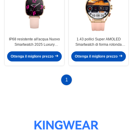
IP68 resistente all'acqua Nuovo
1.43 pollici Super AMOLED
Smartwatch 2025 Luxury
Smartwatch di forma rotonda
Premium Smartwatches OEM
Smart Watch con chiamata
ODM
Ottenga il migliore prezzo
Ottenga il migliore prezzo
1