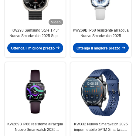
Video
KW298 Samsung Style 1.43"
KW269B IP68 resistente all'acqua
Nuovo Smartwatch 2025 Super
Nuovo Smartwatch 2025
Retina Light Esercizio Smart
Smartwatch donna di moda
Watch
Ottenga il migliore prezzo
Ottenga il migliore prezzo
KW269B IP68 resistente all'acqua
KW332 Nuovo Smartwatch 2025
Nuovo Smartwatch 2025
impermeabile 5ATM Smartwatch
Smartwatch donna di moda
con 6 GPS satellitari