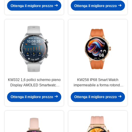
Ottenga il migliore prezzo
Ottenga il migliore prezzo
KW332 1,6 pollici schermo pieno
KW258 IP68 Smart Watch
Display AMOLED Smartwatch
impermeabile a forma rotonda
5ATM impermeabile con 6
per il design sportivo
posizionamento satellitare
Ottenga il migliore prezzo
Ottenga il migliore prezzo