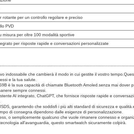
azione
8
r rotante per un controllo regolare e preciso
llo PVD
 misura per oltre 100 modalità sportive
ntegrato per risposte rapide e conversazioni personalizzate
ndossabile che cambierà il modo in cui gestite il vostro tempo.Questo 
ssi e la tua salute.
269B è la sua capacità di chiamate Bluetooth Amoled.senza mai dover pre
imanere sempre connessi.
stente AI integrato, ChatGPT, che fornisce risposte rapide e conversazi
.
 garantendo che soddisfi i più alti standard di sicurezza e qualità.e
 tempo di consegna dipendono dalle esigenze di personalizzazione.
tness, o semplicemente qualcuno che vuole rimanere connesso e organiz
e tecnologia all'avanguardia, questo smartwatch sicuramente colpirà.