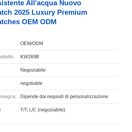
sistente All'acqua Nuovo
tch 2025 Luxury Premium
atches OEM ODM
OEM/ODM
odello:
KW269B
Negoziabile
negotiable
nsegna:
Dipende dai requisiti di personalizzazione
i
T/T, L/C (negoziabile)