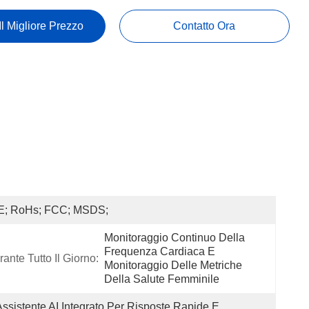
Il Migliore Prezzo
Contatto Ora
E; RoHs; FCC; MSDS;
Monitoraggio Continuo Della 
Frequenza Cardiaca E 
ante Tutto Il Giorno:
Monitoraggio Delle Metriche 
Della Salute Femminile
Assistente AI Integrato Per Risposte Rapide E 