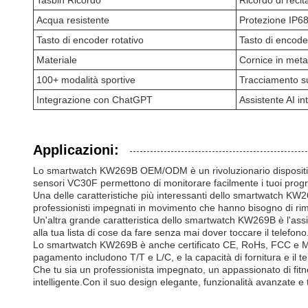
Tasbih Ricordo
Ricordo di recit
Acqua resistente
Protezione IP6
Tasto di encoder rotativo
Tasto di encode
Materiale
Cornice in meta
100+ modalità sportive
Tracciamento su
Integrazione con ChatGPT
Assistente AI i
Applicazioni:
Lo smartwatch KW269B OEM/ODM è un rivoluzionario dispositivo i
sensori VC30F permettono di monitorare facilmente i tuoi progre
Una delle caratteristiche più interessanti dello smartwatch KW
professionisti impegnati in movimento che hanno bisogno di r
Un'altra grande caratteristica dello smartwatch KW269B è l'assi
alla tua lista di cose da fare senza mai dover toccare il telefono
Lo smartwatch KW269B è anche certificato CE, RoHs, FCC e MSDS,
pagamento includono T/T e L/C, e la capacità di fornitura e il
Che tu sia un professionista impegnato, un appassionato di fi
intelligente.Con il suo design elegante, funzionalità avanzate 