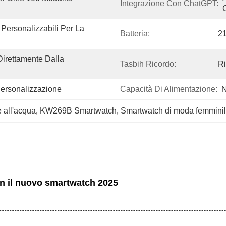
Integrazione Con ChatGPT:
Personalizzabili Per La 
Batteria:
2
irettamente Dalla 
Tasbih Ricordo:
Ri
Personalizzazione
Capacità Di Alimentazione:
N
 all'acqua
, 
KW269B Smartwatch
, 
Smartwatch di moda femmini
con il nuovo smartwatch 2025