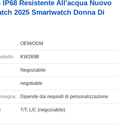
IP68 Resistente All'acqua Nuovo
tch 2025 Smartwatch Donna Di
OEM/ODM
odello:
KW269B
Negoziabile
negotiable
nsegna:
Dipende dai requisiti di personalizzazione
i
T/T, L/C (negoziabile)