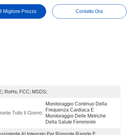
Il Migliore Prezzo
Contatto Ora
E; RoHs; FCC; MSDS;
Monitoraggio Continuo Della 
Frequenza Cardiaca E 
ante Tutto Il Giorno:
Monitoraggio Delle Metriche 
Della Salute Femminile
Assistente AI Integrato Per Risposte Rapide E 