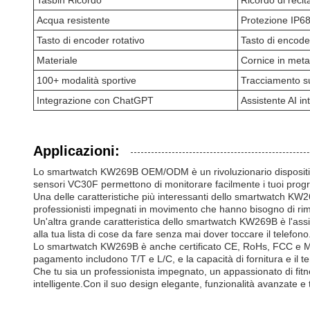
Tasbih Ricordo
Ricordo di recit
Acqua resistente
Protezione IP6
Tasto di encoder rotativo
Tasto di encode
Materiale
Cornice in meta
100+ modalità sportive
Tracciamento su
Integrazione con ChatGPT
Assistente AI i
Applicazioni:
Lo smartwatch KW269B OEM/ODM è un rivoluzionario dispositivo i
sensori VC30F permettono di monitorare facilmente i tuoi progre
Una delle caratteristiche più interessanti dello smartwatch KW
professionisti impegnati in movimento che hanno bisogno di r
Un'altra grande caratteristica dello smartwatch KW269B è l'assi
alla tua lista di cose da fare senza mai dover toccare il telefono
Lo smartwatch KW269B è anche certificato CE, RoHs, FCC e MSDS,
pagamento includono T/T e L/C, e la capacità di fornitura e il
Che tu sia un professionista impegnato, un appassionato di fi
intelligente.Con il suo design elegante, funzionalità avanzate 