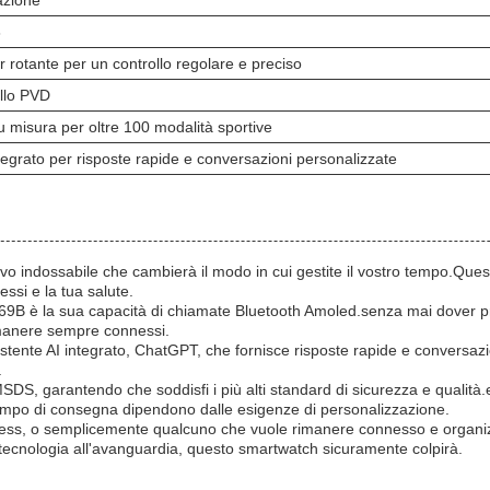
azione
8
r rotante per un controllo regolare e preciso
llo PVD
 misura per oltre 100 modalità sportive
ntegrato per risposte rapide e conversazioni personalizzate
ndossabile che cambierà il modo in cui gestite il vostro tempo.Questo 
ssi e la tua salute.
269B è la sua capacità di chiamate Bluetooth Amoled.senza mai dover pre
imanere sempre connessi.
stente AI integrato, ChatGPT, che fornisce risposte rapide e conversazi
.
 garantendo che soddisfi i più alti standard di sicurezza e qualità.e
 tempo di consegna dipendono dalle esigenze di personalizzazione.
tness, o semplicemente qualcuno che vuole rimanere connesso e organiz
e tecnologia all'avanguardia, questo smartwatch sicuramente colpirà.