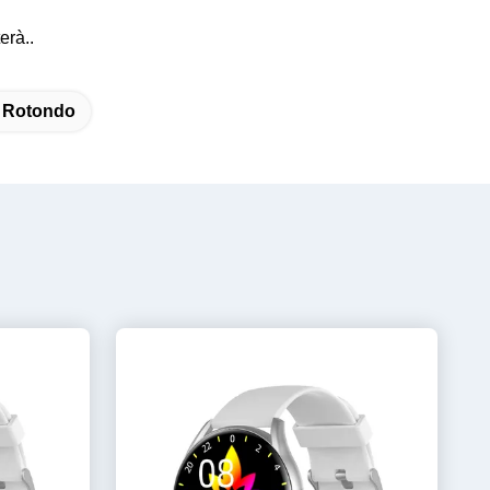
erà..
y Rotondo