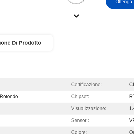
Ottenga 
ione Di Prodotto
Certificazione:
C
 Rotondo
Chipset:
R
Visualizzazione:
1
Sensori:
V
Colore:
Or