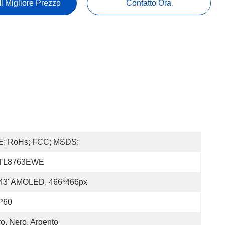
Il Migliore Prezzo
Contatto Ora
E; RoHs; FCC; MSDS;
TL8763EWE
.43"AMOLED, 466*466px
P60
o, Nero, Argento