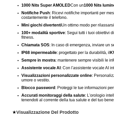
1000 Nits Super AMOLED
Con un
1000 Nits lumi
Notifiche Push
: Ricevi notifiche importanti per m
costantemente il telefono.
Mini giochi divertenti
Un ottimo modo per rilassarsi
100+ modalità sportive
: Segui tutti i tuoi obiettivi
fitness.
Chiamata SOS
: In caso di emergenza, inviare un 
IP68 impermeabile
: progettato per la durabilità, il
K
Sempre in mostra
: mantenere sempre visibili le in
Assistente vocale AI
: Con l'assistente vocale AI i
Visualizzazioni personalizzate online
: Personaliz
umore o vestito.
Blocco password
: Proteggi le tue informazioni pe
Accurati monitoraggi della salute
: L'orologio int
tenendoti al corrente della tua salute e del tuo bene
★
Visualizzazione Del Prodotto