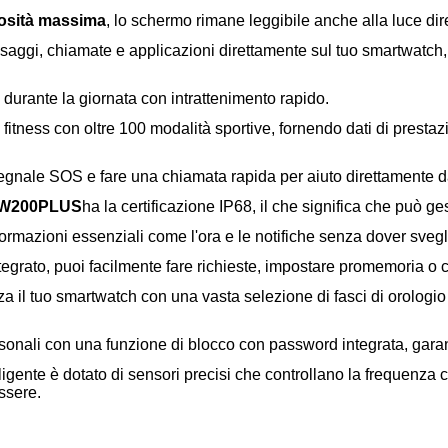
nosità massima
, lo schermo rimane leggibile anche alla luce diret
essaggi, chiamate e applicazioni direttamente sul tuo smartwatc
 durante la giornata con intrattenimento rapido.
 di fitness con oltre 100 modalità sportive, fornendo dati di prestaz
segnale SOS e fare una chiamata rapida per aiuto direttamente d
W200PLUS
ha la certificazione IP68, il che significa che può ge
formazioni essenziali come l'ora e le notifiche senza dover svegli
ntegrato, puoi facilmente fare richieste, impostare promemoria o 
za il tuo smartwatch con una vasta selezione di fasci di orologio
rsonali con una funzione di blocco con password integrata, garan
elligente è dotato di sensori precisi che controllano la frequenza 
ssere.