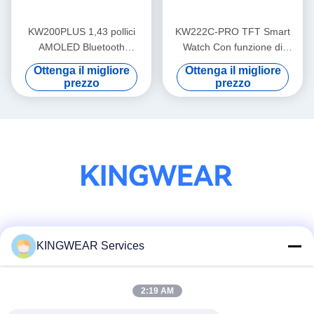
KW200PLUS 1,43 pollici
KW222C-PRO TFT Smart
AMOLED Bluetooth
Watch Con funzione di
chiamata Smartwatch IP68
chiamata
Ottenga il migliore
Ottenga il migliore
impermeabile
prezzo
prezzo
Mezzi sociali
KINGWEAR Services
2:19 AM
Contatto rapido