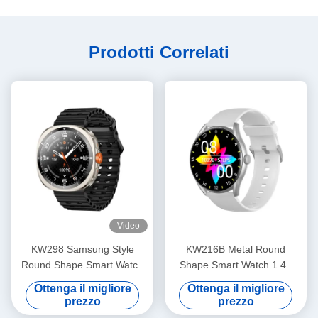
Prodotti Correlati
Video
KW298 Samsung Style
KW216B Metal Round
Round Shape Smart Watch
Shape Smart Watch 1.43
Fitness Tracker da 1,43
Inch Round Dial Smart
Ottenga il migliore
Ottenga il migliore
pollici
Watch stile
prezzo
prezzo