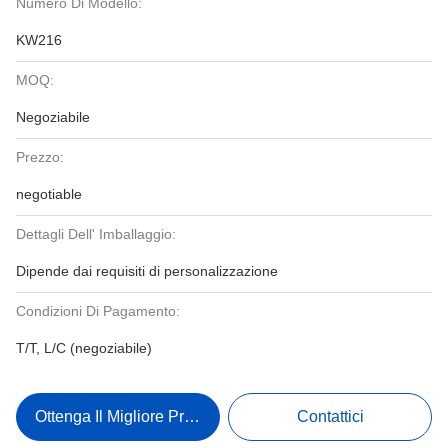
Numero Di Modello:
KW216
MOQ:
Negoziabile
Prezzo:
negotiable
Dettagli Dell' Imballaggio:
Dipende dai requisiti di personalizzazione
Condizioni Di Pagamento:
T/T, L/C (negoziabile)
Ottenga Il Migliore Prezzo
Contattici