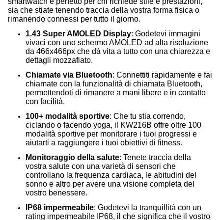
smartwatch è perfetto per chi richiede stile e prestazioni,
sia che stiate tenendo traccia della vostra forma fisica o
rimanendo connessi per tutto il giorno.
1.43 Super AMOLED Display
: Godetevi immagini
vivaci con uno schermo AMOLED ad alta risoluzione
da 466x466px che dà vita a tutto con una chiarezza e
dettagli mozzafiato.
Chiamate via Bluetooth
: Connettiti rapidamente e fai
chiamate con la funzionalità di chiamata Bluetooth,
permettendoti di rimanere a mani libere e in contatto
con facilità.
100+ modalità sportive
: Che tu stia correndo,
ciclando o facendo yoga, il KW216B offre oltre 100
modalità sportive per monitorare i tuoi progressi e
aiutarti a raggiungere i tuoi obiettivi di fitness.
Monitoraggio della salute
: Tenete traccia della
vostra salute con una varietà di sensori che
controllano la frequenza cardiaca, le abitudini del
sonno e altro per avere una visione completa del
vostro benessere.
IP68 impermeabile
: Godetevi la tranquillità con un
rating impermeabile IP68, il che significa che il vostro