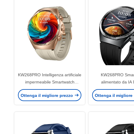
KW268PRO Intelligenza artificiale
KW268PRO Smar
impermeabile Smartwatch
alimentato da IA 
Display 1.6 AMOLED, lega di
AMOLED da 1,6 po
Ottenga il migliore prezzo
Ottenga il migliore
zinco e chiamate BT HD
impermeabile, in lega
chiamata H