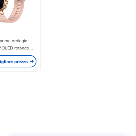
primo orologio
 AMOLED rotondo da
n chiamata Bluetooth
igliore prezzo
'avanguardia nella
categoria