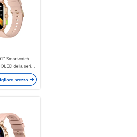
1" Smartwatch
OLED della serie
fli con chiamata
igliore prezzo
uetooth