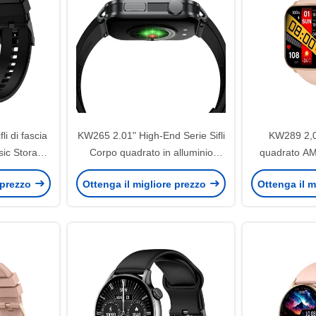
i di fascia
KW265 2.01" High-End Serie Sifli
KW289 2,0
sic Storage
Corpo quadrato in alluminio
quadrato AM
n elegante
Smartwatch
high-end Si
 prezzo
Ottenga il migliore prezzo
Ottenga il m
Bl