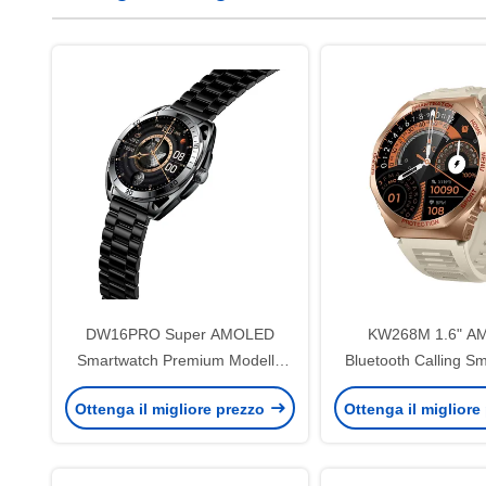
DW16PRO Super AMOLED
KW268M 1.6" A
Smartwatch Premium Modello
Bluetooth Calling S
multifunzionale con chiamata
con elegante displa
Ottenga il migliore prezzo
Ottenga il migliore
Bluetooth