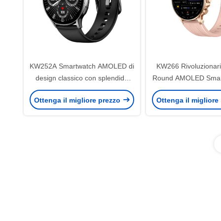
KW252A Smartwatch AMOLED di
KW266 Rivoluzionari
design classico con splendido
Round AMOLED Smar
display a 60Hz, monitoraggio del
chiamata Bluetooth 
Ottenga il migliore prezzo
Ottenga il migliore
sonno 24 ore su 24, 24 ore su 7,
avanzati
audio TWS e display sempre
acceso personalizzabile