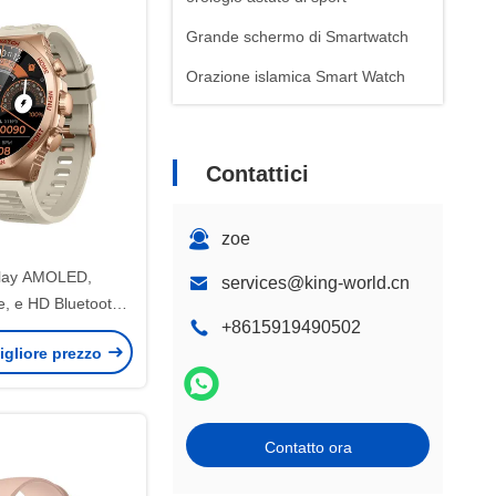
Grande schermo di Smartwatch
Orazione islamica Smart Watch
Contattici
zoe
play AMOLED,
services@king-world.cn
e, e HD Bluetooth
+8615919490502
 KW268PRO AI
igliore prezzo
rtwatch
Contatto ora