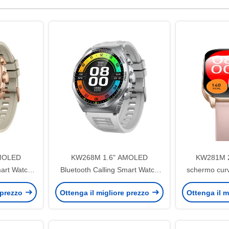
MOLED
KW268M 1.6" AMOLED
KW281M 
mart Watch
Bluetooth Calling Smart Watch
schermo curv
y rotondo
con display rotondo grande
Watch PV
 prezzo
Ottenga il migliore prezzo
Ottenga il m
schermo curv
Healt