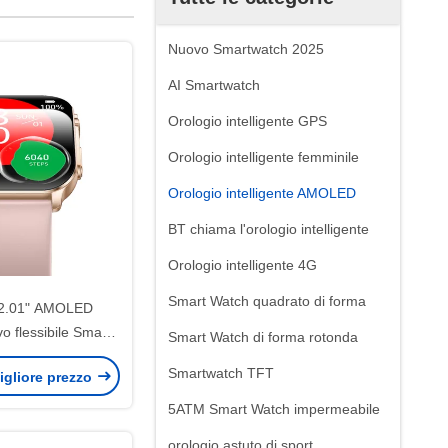
Nuovo Smartwatch 2025
AI Smartwatch
Orologio intelligente GPS
Orologio intelligente femminile
Orologio intelligente AMOLED
BT chiama l'orologio intelligente
Orologio intelligente 4G
Smart Watch quadrato di forma
2.01" AMOLED
o flessibile Smart
Smart Watch di forma rotonda
D Metal Frame
Smartwatch TFT
igliore prezzo
o flessibile 24/7
h Tracking
5ATM Smart Watch impermeabile
orologio astuto di sport