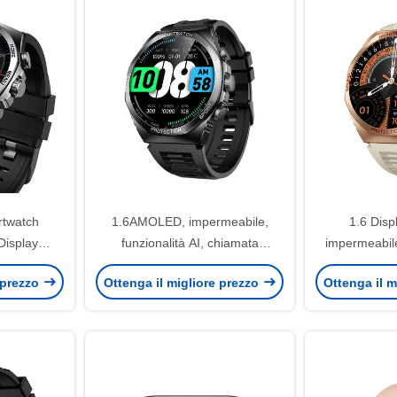
twatch
1.6AMOLED, impermeabile,
1.6 Dis
Display
funzionalità AI, chiamata
impermeabil
llici,
Bluetooth HD KW268PRO
Calling
 prezzo
Ottenga il migliore prezzo
Ottenga il m
 di zinco e
Smartwatch
Sma
D