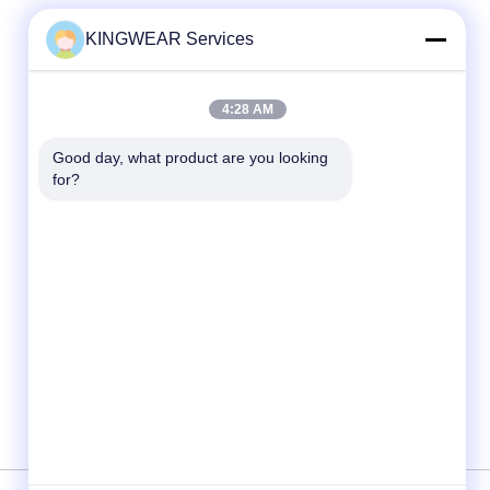
KINGWEAR Services
Contatto rapido
Telefono
4:28 AM
86-0755-2357-6886
Good day, what product are you looking 
E-mail
for?
services@king-world.cn
Indirizzo
41° piano, edificio A, Longhua Digital
Innovation Center, Mintang Road 328,
Shenzhen North Railway Station Community,
MinZhi Street, Distretto di Longhua,
Shenzhen