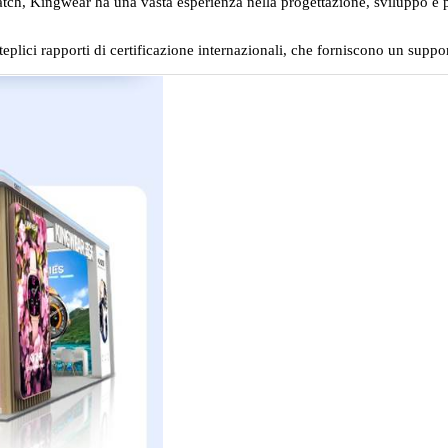
atch, Kingwear ha una vasta esperienza nella progettazione, sviluppo e 
lteplici rapporti di certificazione internazionali, che forniscono un supp