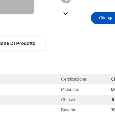
Ottenga 
ione Di Prodotto
Certificazione:
C
Materiale:
Me
Chipset:
J
Batteria:
3