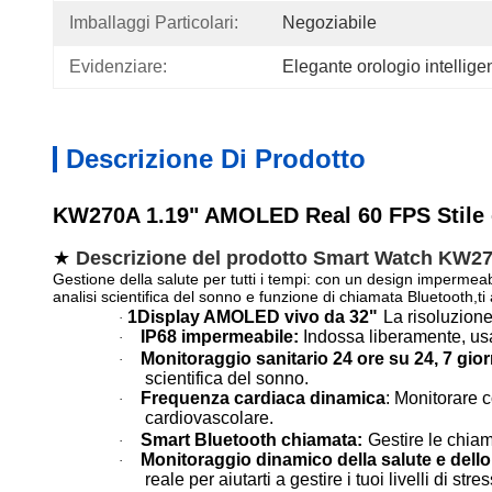
Imballaggi Particolari:
Negoziabile
Evidenziare:
Elegante orologio intellig
Descrizione Di Prodotto
KW270A 1.19" AMOLED Real 60 FPS Stile 
★
Descrizione del prodotto Smart Watch KW2
Gestione della salute per tutti i tempi: con un design impermea
analisi scientifica del sonno e funzione di chiamata Bluetooth,ti a
1Display AMOLED vivo da 32"
La risoluzione
·
IP68 impermeabile:
Indossa liberamente, us
·
Monitoraggio sanitario 24 ore su 24, 7 gior
·
scientifica del sonno.
Frequenza cardiaca dinamica
: Monitorare 
·
cardiovascolare.
Smart Bluetooth chiamata:
Gestire le chia
·
Monitoraggio dinamico della salute e dello
·
reale per aiutarti a gestire i tuoi livelli di stres