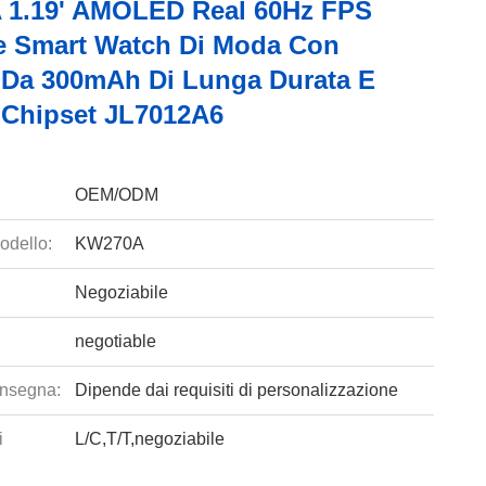
1.19' AMOLED Real 60Hz FPS
e Smart Watch Di Moda Con
a Da 300mAh Di Lunga Durata E
 Chipset JL7012A6
OEM/ODM
odello:
KW270A
Negoziabile
negotiable
nsegna:
Dipende dai requisiti di personalizzazione
i
L/C,T/T,negoziabile