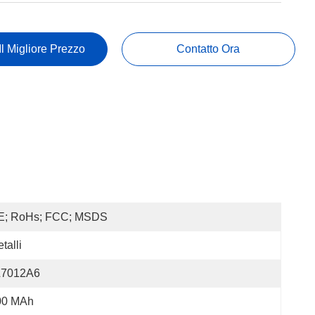
Il Migliore Prezzo
Contatto Ora
E; RoHs; FCC; MSDS
talli
L7012A6
00 MAh