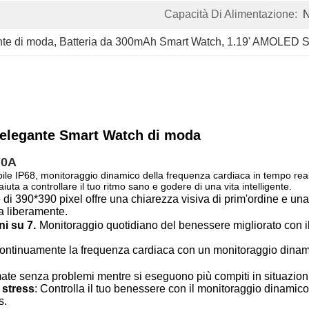
Capacità Di Alimentazione:
N
ente di moda
, 
Batteria da 300mAh Smart Watch
, 
1.19' AMOLED S
elegante Smart Watch di moda
70A
bile IP68, monitoraggio dinamico della frequenza cardiaca in tempo real
iuta a controllare il tuo ritmo sano e godere di una vita intelligente.
 di 390*390 pixel offre una chiarezza visiva di prim'ordine e un
a liberamente.
ni su 7.
Monitoraggio quotidiano del benessere migliorato con il
continuamente la frequenza cardiaca con un monitoraggio dinami
mate senza problemi mentre si eseguono più compiti in situazion
 stress
: Controlla il tuo benessere con il monitoraggio dinamico
s.