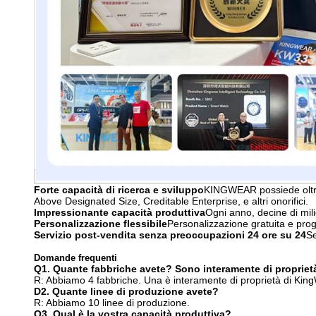
Forte capacità di ricerca e sviluppo
KINGWEAR possiede oltre 3
Above Designated Size, Creditable Enterprise, e altri onorifici.
Impressionante capacità produttiva
Ogni anno, decine di mil
Personalizzazione flessibile
Personalizzazione gratuita e pro
Servizio post-vendita senza preoccupazioni 24 ore su 24
Se
Domande frequenti
Q1. Quante fabbriche avete? Sono interamente di propriet
R: Abbiamo 4 fabbriche. Una è interamente di proprietà di King
D2. Quante linee di produzione avete?
R: Abbiamo 10 linee di produzione.
Q3. Qual è la vostra capacità produttiva?