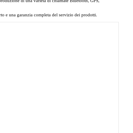
produzione di una varietà di chiamate Bluetooth, GPS,
orto e una garanzia completa del servizio dei prodotti.