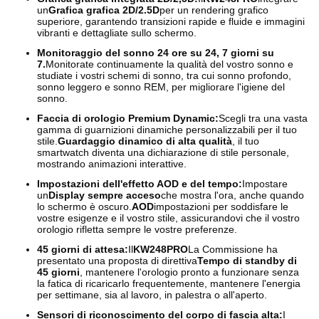
un
Grafica grafica 2D/2.5D
per un rendering grafico
superiore, garantendo transizioni rapide e fluide e immagini
vibranti e dettagliate sullo schermo.
Monitoraggio del sonno 24 ore su 24, 7 giorni su
7.
Monitorate continuamente la qualità del vostro sonno e
studiate i vostri schemi di sonno, tra cui sonno profondo,
sonno leggero e sonno REM, per migliorare l'igiene del
sonno.
Faccia di orologio Premium Dynamic:
Scegli tra una vasta
gamma di guarnizioni dinamiche personalizzabili per il tuo
stile.
Guardaggio dinamico di alta qualità
, il tuo
smartwatch diventa una dichiarazione di stile personale,
mostrando animazioni interattive.
Impostazioni dell'effetto AOD e del tempo:
Impostare
un
Display sempre acceso
che mostra l'ora, anche quando
lo schermo è oscuro.
AOD
impostazioni per soddisfare le
vostre esigenze e il vostro stile, assicurandovi che il vostro
orologio rifletta sempre le vostre preferenze.
45 giorni di attesa:
Il
KW248PRO
La Commissione ha
presentato una proposta di direttiva
Tempo di standby di
45 giorni
, mantenere l'orologio pronto a funzionare senza
la fatica di ricaricarlo frequentemente, mantenere l'energia
per settimane, sia al lavoro, in palestra o all'aperto.
Sensori di riconoscimento del corpo di fascia alta:
I