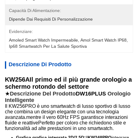
Capacità Di Alimentazione:
Dipende Dai Requisiti Di Personalizzazione
Evidenziare:
Amoled Smart Watch Impermeabile
, 
Amol Smart Watch IP68
, 
Ip68 Smartwatch Per La Salute Sportiva
Descrizione Di Prodotto
KW256A
Il primo ed il più grande orologio a
schermo rotondo del settore
★
Descrizione Del Prodotto
DW16PLUS
Orologio
Intelligente
Il KW256PRO è uno smartwatch di lusso sportivo di lusso
che combina un design elegante con una tecnologia
avanzata.mentre il vero 60Hz FPS garantisce interazioni
fluide e reattivePerfetto per coloro che richiedono stile e
funzionalità ad alte prestazioni in uno smartwatch.
Grafica grafica integrata 2D/2,5D:
Il
KW248PRO
integrare