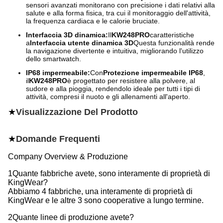
sensori avanzati monitorano con precisione i dati relativi alla
salute e alla forma fisica, tra cui il monitoraggio dell'attività,
la frequenza cardiaca e le calorie bruciate.
Interfaccia 3D dinamica:
Il
KW248PRO
caratteristiche
a
Interfaccia utente dinamica 3D
Questa funzionalità rende
la navigazione divertente e intuitiva, migliorando l'utilizzo
dello smartwatch.
IP68 impermeabile:
Con
Protezione impermeabile IP68
,
il
KW248PRO
è progettato per resistere alla polvere, al
sudore e alla pioggia, rendendolo ideale per tutti i tipi di
attività, compresi il nuoto e gli allenamenti all'aperto.
★
Visualizzazione Del Prodotto
★
Domande Frequenti
Company Overview & Produzione
1Quante fabbriche avete, sono interamente di proprietà di
KingWear?
Abbiamo 4 fabbriche, una interamente di proprietà di
KingWear e le altre 3 sono cooperative a lungo termine.
2Quante linee di produzione avete?