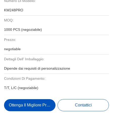
Numero Di Modello:
KW248PRO
MOQ:
1000 PCS (negoziabile)
Prezzo:
negotiable
Dettagli Dell' Imballaggio:
Dipende dai requisiti di personalizzazione
Condizioni Di Pagamento:
T/T, L/C (negoziabile)
Ottenga Il Migliore Prezzo
Contattici