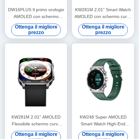
DW16PLUS Il primo orologio
KW281M 2,01" Smart Watch
AMOLED con schermo
AMOLED con schermo curvo
rotondo da 1,6" più grande
flessibile con Dafit APP e
Ottenga il migliore
Ottenga il migliore
del settore
bezel in metallo
prezzo
prezzo
KW281M 2.01" AMOLED
KW248 Super AMOLED
Flessibile schermo curvo
Smart Watch High-End
Smart Watch PVD Metal
Multifunzione BT Calling
Ottenga il migliore
Ottenga il migliore
Frame
Model