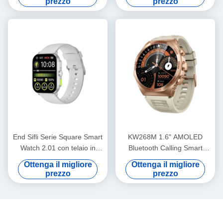
prezzo
prezzo
End Sifli Serie Square Smart
KW268M 1.6" AMOLED
Watch 2.01 con telaio in
Bluetooth Calling Smart
metallo PVD e batteria da
Watch con display rotondo
Ottenga il migliore
Ottenga il migliore
300mAh
grande
prezzo
prezzo