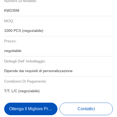
Numero Di Modello:
KW235M
MOQ:
1000 PCS (negoziabile)
Prezzo:
negotiable
Dettagli Dell' Imballaggio:
Dipende dai requisiti di personalizzazione
Condizioni Di Pagamento:
T/T, L/C (negoziabile)
Ottenga Il Migliore Prezzo
Contattici