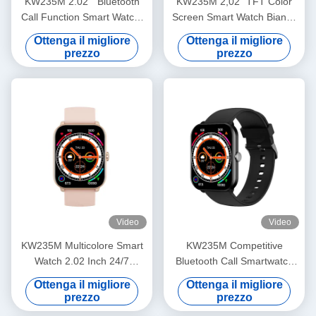
KW235M 2.02 " Bluetooth
KW235M 2,02 "TFT Color
Call Function Smart Watch,
Screen Smart Watch Bianco
Smart Fitness Watch con
Color Impermeabile IP68
Ottenga il migliore
Ottenga il migliore
monitor della frequenza
Smartwatch
prezzo
prezzo
cardiaca
Video
Video
KW235M Multicolore Smart
KW235M Competitive
Watch 2.02 Inch 24/7
Bluetooth Call Smartwatch
Monitoraggio della salute
2.02 Inch IP68 Sport
Ottenga il migliore
Ottenga il migliore
Smartwatch impermeabile
Smartwatch per la salute
prezzo
prezzo
IP68