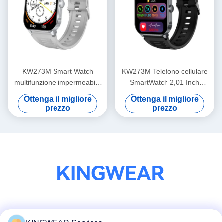
KW273M Smart Watch
KW273M Telefono cellulare
multifunzione impermeabile
SmartWatch 2,01 Inch
per il nuoto Smartwatch da
Competitive Fitness Tracker
Ottenga il migliore
Ottenga il migliore
2,01 pollici
Smart Watch
prezzo
prezzo
Mezzi sociali