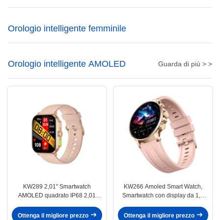
Orologio intelligente femminile
Orologio intelligente AMOLED
Guarda di più > >
KW289 2,01" Smartwatch
KW266 Amoled Smart Watch,
AMOLED quadrato IP68 2,01
Smartwatch con display da 1,6
pollici Smartwatch con chiamata
pollici con chiamata Bluetooth
Bluetooth
Ottenga il migliore prezzo
Ottenga il migliore prezzo