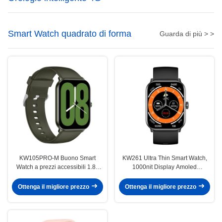
Smart Watch quadrato di forma
Guarda di più > >
KW105PRO-M Buono Smart
KW261 Ultra Thin Smart Watch,
Watch a prezzi accessibili 1.85
1000nit Display Amoled
pollici Bluetooth chiamata e
Smartwatch con chiamata
display Smartwatch
Bluetooth
Ottenga il migliore prezzo
Ottenga il migliore prezzo