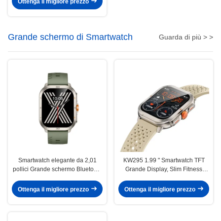
Ottenga il migliore prezzo
Grande schermo di Smartwatch
Guarda di più > >
Smartwatch elegante da 2,01
KW295 1.99 " Smartwatch TFT
pollici Grande schermo Bluetooth
Grande Display, Slim Fitness
chiamata Smart Watch Display
Tracker Smartwatch Grande
AMOLED
schermo
Ottenga il migliore prezzo
Ottenga il migliore prezzo