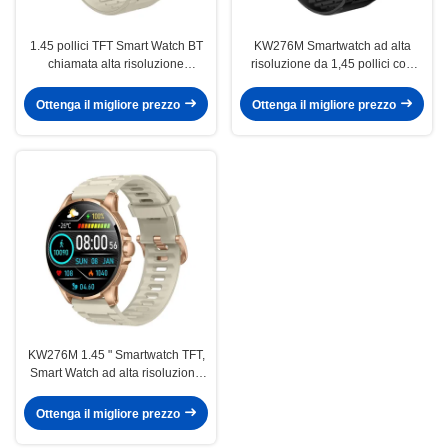
1.45 pollici TFT Smart Watch BT
KW276M Smartwatch ad alta
chiamata alta risoluzione
risoluzione da 1,45 pollici con
Smartwatch monitoraggio della
chiamata Bluetooth
salute
Ottenga il migliore prezzo
Ottenga il migliore prezzo
KW276M 1.45 " Smartwatch TFT,
Smart Watch ad alta risoluzione
con chiamata Bluetooth
Ottenga il migliore prezzo