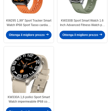
KW295 1,99" Sport Tracker Smart
KW330B Sport Smart Watch 1.6
Watch IP68 Sport Tasso cardiaco
Inch Advanced Fitness Watch per
Smartwatch impermeabile
il monitoraggio dell'esercizio
fisico
Ottenga il migliore prezzo
Ottenga il migliore prezzo
KW330A 1,6 pollici Sport Smart
Watch impermeabile IP68 con
tecnologia avanzata di
tracciamento / AI