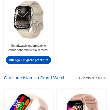
Smartwatch impermeabile
Grande schermo telaio in metallo
Smart Watch Grande schermo
con posizionamento satellitare
Ottenga il migliore prezzo
Orazione islamica Smart Watch
Guarda di più > >