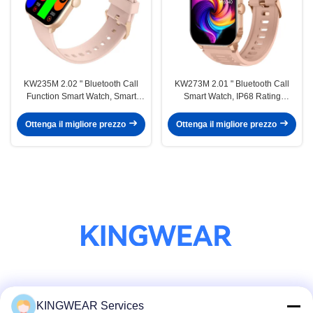
KW235M 2.02 " Bluetooth Call
KW273M 2.01 " Bluetooth Call
Function Smart Watch, Smart
Smart Watch, IP68 Rating
Fitness Watch con monitor della
Smartwatch Funzione di
frequenza cardiaca
preghiera Opzionale
Ottenga il migliore prezzo
Ottenga il migliore prezzo
Mezzi sociali
KINGWEAR Services