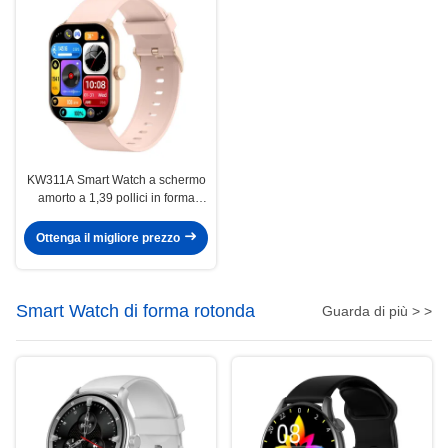
KW311A Smart Watch a schermo
amorto a 1,39 pollici in forma
quadrata Smartwatch
impermeabile
Ottenga il migliore prezzo
Smart Watch di forma rotonda
Guarda di più > >