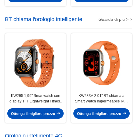
BT chiama l'orologio intelligente
Guarda di più > >
KW295 1,99" Smartwatch con
KW283A 2.01" BT chiamata
display TFT Lightweight Fitness
Smart Watch impermeabile IP68
Tracker Smart Watch con
Bluetooth chiamata Smartwatch
chiamata BT
Ottenga il migliore prezzo
Ottenga il migliore prezzo
Orologio intelligente 4G