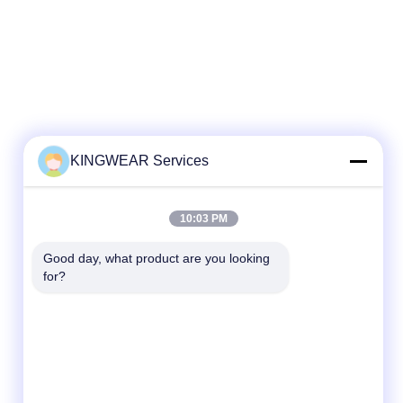
KINGWEAR Services
Contatto rapido
Telefono
10:03 PM
86-0755-2357-6886
Good day, what product are you looking 
E-mail
for?
services@king-world.cn
Indirizzo
41° piano, edificio A, Longhua Digital
Innovation Center, Mintang Road 328,
Shenzhen North Railway Station Community,
MinZhi Street, Distretto di Longhua,