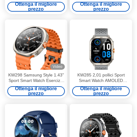
leggero fitness tracker con
Fitness Tracker da 1,43
Ottenga il migliore
Ottenga il migliore
chiamata Bluetooth
pollici
prezzo
prezzo
Video
KW298 Samsung Style 1.43"
KW285 2,01 pollici Sport
Sport Smart Watch Esercizio
Smart Watch AMOLED
Tracker Materiale in lega di
Display Fitness Tracker
Ottenga il migliore
Ottenga il migliore
zinco
SmartWatch Per esercizio
prezzo
prezzo
leggero