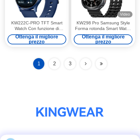
Video
KW222C-PRO TFT Smart
KW298 Pro Samsung Style
Watch Con funzione di
Forma rotonda Smart Watch
chiamata
Fitness Tracker da 1,43
Ottenga il migliore
Ottenga il migliore
pollici
prezzo
prezzo
1
2
3
Mezzi sociali