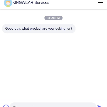
KINGWEAR Services
11:28 PM
Contatto rapido
Telefono
Good day, what product are you looking for?
86-0755-2357-6886
E-mail
services@king-world.cn
Indirizzo
41° piano, edificio A, Longhua Digital Innovation Center,
Mintang Road 328, Shenzhen North Railway Station
Community, MinZhi Street, Distretto di Longhua, Shenzhen
Norme sulla privacy
|
Mappa del sito
Buona qualità della Cina Nuovo Smartwatch 2025 Fornitore. © di
Copyright 2024-2026 Shenzhen Kingwear Technology