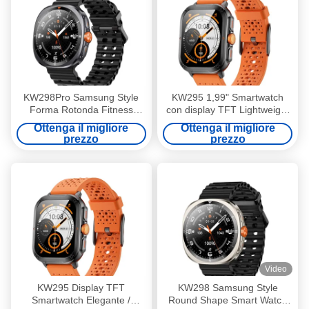
KW298Pro Samsung Style
KW295 1,99" Smartwatch
Forma Rotonda Fitness
con display TFT Lightweight
Tracker Smart Watch da 1,43
Fitness Tracker Smart Watch
Ottenga il migliore
Ottenga il migliore
pollici con app DaFit
con chiamata BT
prezzo
prezzo
Video
KW295 Display TFT
KW298 Samsung Style
Smartwatch Elegante /
Round Shape Smart Watch