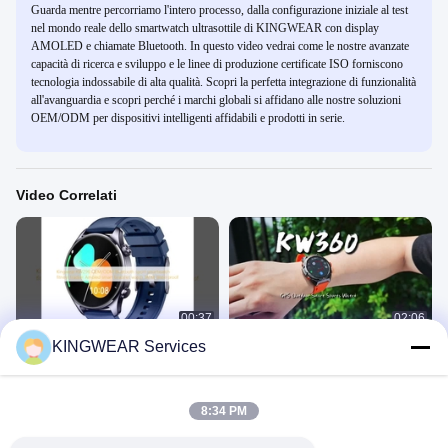
Guarda mentre percorriamo l'intero processo, dalla configurazione iniziale al test
nel mondo reale dello smartwatch ultrasottile di KINGWEAR con display
AMOLED e chiamate Bluetooth. In questo video vedrai come le nostre avanzate
capacità di ricerca e sviluppo e le linee di produzione certificate ISO forniscono
tecnologia indossabile di alta qualità. Scopri la perfetta integrazione di funzionalità
all'avanguardia e scopri perché i marchi globali si affidano alle nostre soluzioni
OEM/ODM per dispositivi intelligenti affidabili e prodotti in serie.
Video Correlati
00:37
02:06
KINGWEAR Services
Kingwear KW296 OEM/ODM
KW360 AMOLED GPS & AI
Bluetooth sport smartwatch fitness
Smartwatch con attività in tempo
tracker braccialetto intelligente
reale e monitor del sonno AI Q&A
Orologio Intelligente Femminile
Orologio Intelligente GPS
AMOLED orologio 1ATM
5ATM impermeabile
May 30, 2025
July 23, 2025
8:34 PM
impermeabile