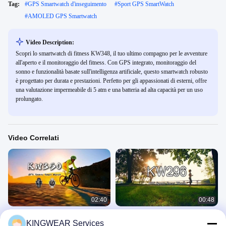
Tag:
#
GPS Smartwatch d'inseguimento
#
Sport GPS SmartWatch
#
AMOLED GPS Smartwatch
Video Description:
Scopri lo smartwatch di fitness KW348, il tuo ultimo compagno per le avventure
all'aperto e il monitoraggio del fitness. Con GPS integrato, monitoraggio del
sonno e funzionalità basate sull'intelligenza artificiale, questo smartwatch robusto
è progettato per durata e prestazioni. Perfetto per gli appassionati di esterni, offre
una valutazione impermeabile di 5 atm e una batteria ad alta capacità per un uso
prolungato.
Video Correlati
02:40
00:48
KW350 AMOLED AI Smartwatch con
Orologio intelligente femminile
KINGWEAR Services
monitor di attività e sonno in tempo
Orologio Intelligente GPS